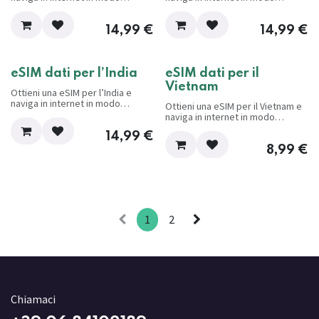
conveniente e senza problemi
conveniente e senza problemi
mentre viaggi.
mentre viaggi.
14,99
€
14,99
€
eSIM dati per l’India
eSIM dati per il
Vietnam
Ottieni una eSIM per l’India e
naviga in internet in modo
Ottieni una eSIM per il Vietnam e
conveniente e senza problemi
naviga in internet in modo
mentre viaggi.
conveniente e senza problemi
14,99
€
mentre viaggi.
8,99
€
1
2
Chiamaci