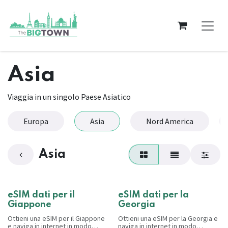
Passa al contenuto
Asia
Viaggia in un singolo Paese Asiatico
Europa
Asia
Nord America
Asia
eSIM dati per il
eSIM dati per la
Giappone
Georgia
Ottieni una eSIM per il Giappone
Ottieni una eSIM per la Georgia e
e naviga in internet in modo
naviga in internet in modo