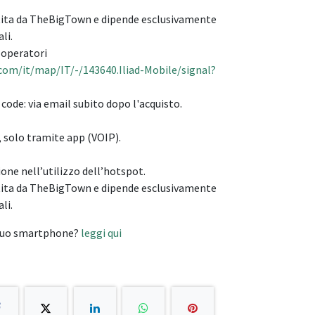
tita da TheBigTown e dipende esclusivamente
li.
i operatori
com/it/map/IT/-/143640.Iliad-Mobile/signal?
code: via email subito dopo l'acquisto.
, solo tramite app (VOIP).
one nell’utilizzo dell’hotspot.
tita da TheBigTown e dipende esclusivamente
li.
 tuo smartphone?
leggi qui