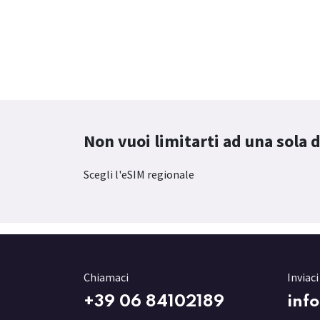
Non vuoi limitarti ad una sola 
Scegli l'eSIM regionale
Chiamaci
Inviac
+3
9 06 84102189
inf