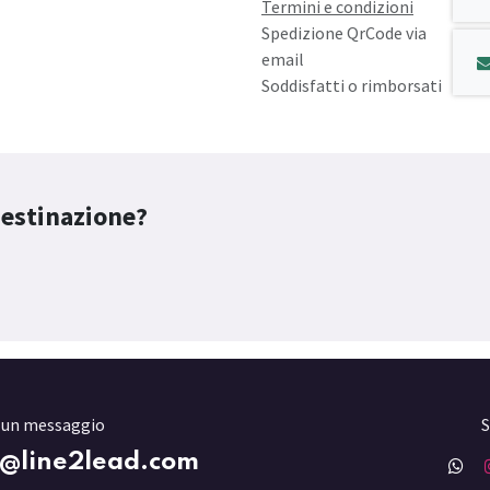
Termini e condizioni
Spedizione QrCode via
email
Soddisfatti o rimborsati
destinazione?
i un messaggio
S
o@line2lead.com