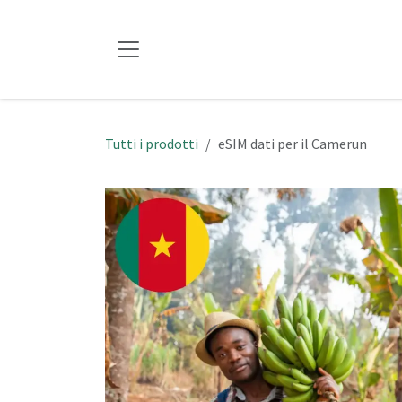
Passa al contenuto
Tutti i prodotti
eSIM dati per il Camerun