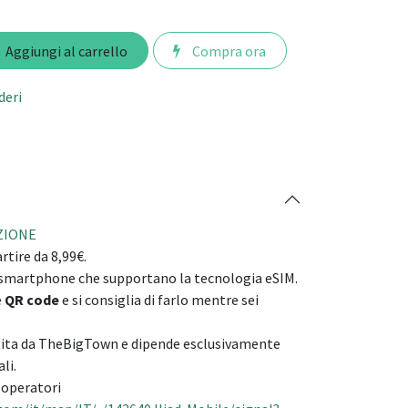
Aggiungi al carrello
Compra ora
deri
AZIONE
rtire da 8,99€.
i smartphone che supportano la tecnologia eSIM.
e
QR code
e si consiglia di farlo mentre sei
tita da TheBigTown e dipende esclusivamente
li.
i operatori