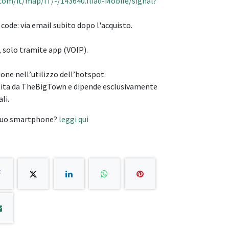
com/it/map/IT/-/143640.Iliad-Mobile/signal?
code: via email subito dopo l'acquisto.
, solo tramite app (VOIP).
one nell’utilizzo dell’hotspot.
tita da TheBigTown e dipende esclusivamente
li.
 tuo smartphone?
leggi qui