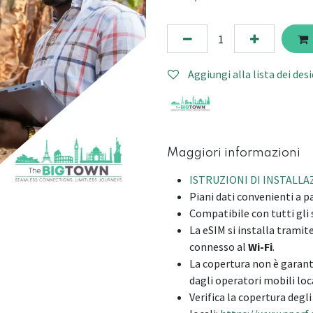
Aggiungi alla lista dei desi
Maggiori informazioni
ISTRUZIONI DI INSTALL
Piani dati convenienti a pa
Compatibile con tutti gl
La eSIM si installa tramit
connesso al
Wi-Fi
.
La copertura non è garan
dagli operatori mobili loca
Verifica la copertura degl