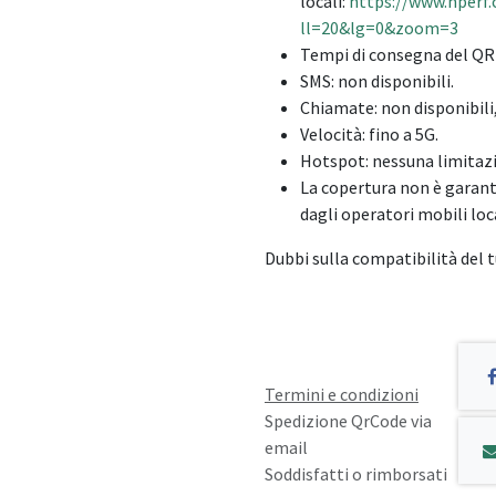
locali:
https://www.nperf.
ll=20&lg=0&zoom=3
Tempi di consegna del QR 
SMS: non disponibili.
Chiamate: non disponibili
Velocità: fino a 5G.
Hotspot: nessuna limitazi
La copertura non è garan
dagli operatori mobili loca
Dubbi sulla compatibilità del
Termini e condizioni
Spedizione QrCode via
email
Soddisfatti o rimborsati