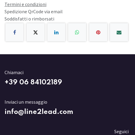
Termini e condizioni
Spedizione QrCode via email
Soddisfatti o rimborsati
Chiamaci
+3
9 06 84102189
Inviaci un messaggio
info@line2lead.com
Seguici