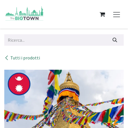
Passa al contenuto
Tutti i prodotti