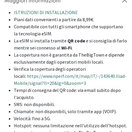
Maggiori informazioni
ISTRUZIONI DI INSTALLAZIONE
Piani dati convenienti a partire da 8,99€.
Compatibile con tutti gli smartphone che supportano
la tecnologia eSIM.
La eSIM si installa tramite
QR code
e si consiglia di farlo
mentre sei connesso al
Wi-Fi
.
La copertura non è garantita da TheBigTown e dipende
esclusivamente dagli operatori mobili locali.
Verifica la copertura degli operatori
locali:
https://www.nperf.com/it/map/IT/-/143640.Iliad-
Mobile/signal?ll=20&lg=0&zoom=3
Tempi di consegna del QR code: via email subito dopo
l'acquisto.
SMS: non disponibili.
Chiamate: non disponibili, solo tramite app (VOIP).
Velocità: fino a 5G.
Hotspot: nessuna limitazione nell’utilizzo dell’hotspot.