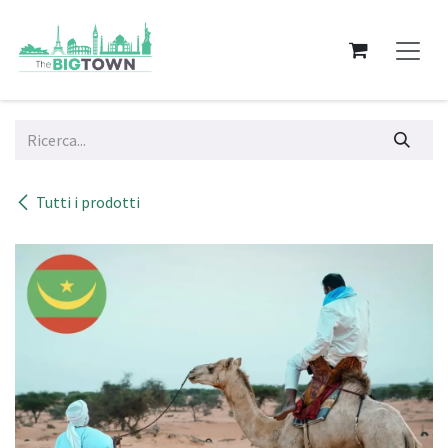
Passa al contenuto
Tutti i prodotti