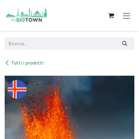
Passa al contenuto
Tutti i prodotti