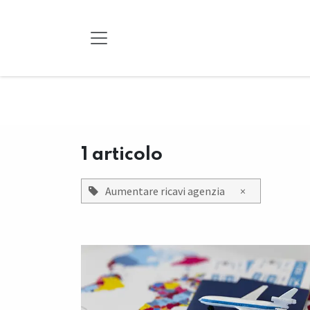
Passa al contenuto
1 articolo
Aumentare ricavi agenzia
×