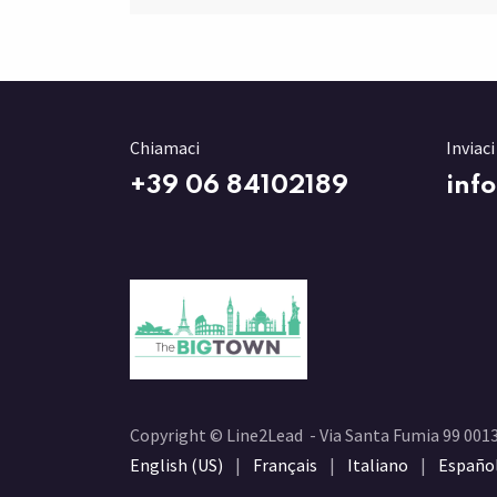
Chiamaci
Inviac
+3
9 06 84102189
inf
Copyright © Line2Lead - Via Santa Fumia 99 00
English (US)
|
Français
|
Italiano
|
Españo