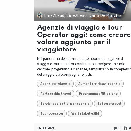
Line2Lead, Line2Lead, Daria De Marchis
Agenzie di viaggio e Tour
Operator oggi: come creare
valore aggiunto per il
viaggiatore
Nel panorama del turismo contemporaneo, agenzie di
viaggio e tour operator continuano a svolgere un ruolo
centrale: progettano esperienze, semplificano la complessi
del viaggio e accompagnano il cli...
Agenzie di viaggio
Aumentare ricavi agenzia
Partnership travel
Programma affiliazione
Servizi aggiuntivi per agenzie
Settore travel
Tour operator
White label eSIM
16 feb 2026
0
7