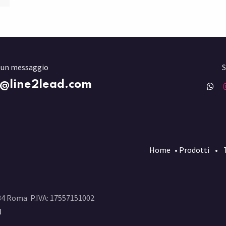
i un messaggio
S
o@line2lead.com
Home
•
Prodotti
•
134 Roma P.IVA: 17557151002
l