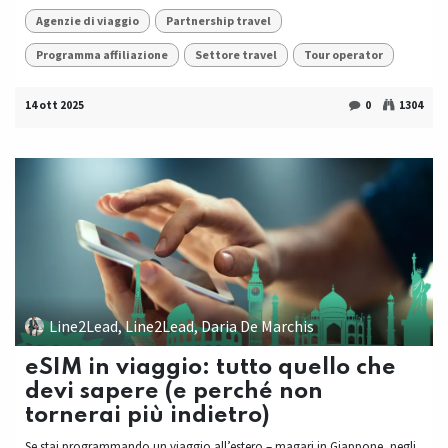
Agenzie di viaggio
Partnership travel
Programma affiliazione
Settore travel
Tour operator
14 ott 2025
0
1304
Line2Lead, Line2Lead, Daria De Marchis
eSIM in viaggio: tutto quello che
devi sapere (e perché non
tornerai più indietro)
Se stai programmando un viaggio all’estero – magari in Giappone, negli