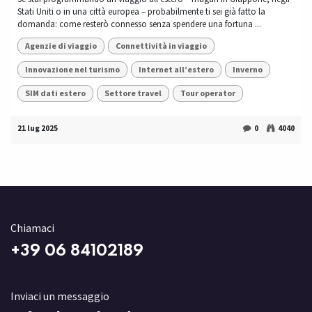
Stati Uniti o in una città europea – probabilmente ti sei già fatto la
domanda: come resterò connesso senza spendere una fortuna ...
Agenzie di viaggio
Connettività in viaggio
Innovazione nel turismo
Internet all’estero
Inverno
SIM dati estero
Settore travel
Tour operator
21 lug 2025
0
4040
Chiamaci
+3
9 06 84102189
Inviaci un messaggio