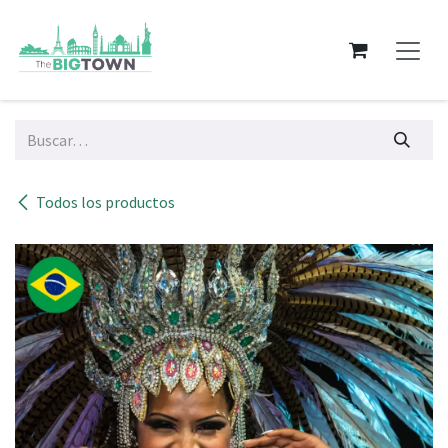
Ir al contenido
Todos los productos