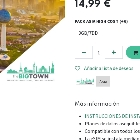
14,99
€
PACK ASIA HIGH COST (+€)
Añadir a lista de deseos
Asia
Más información
INSTRUCCIONES DE INS
Planes de datos asequibles
Compatible con todos los
La eSIM se instala median