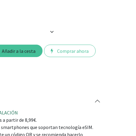
Añadir a la cesta
Comprar ahora
TALACIÓN
 a partir de 8,99€.
 smartphones que soportan tecnología eSIM.
te un código QR y se recomienda hacerlo