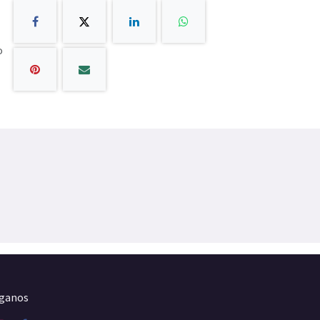
o
íganos